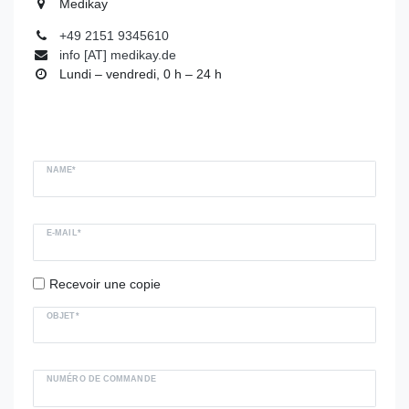
Medikay
+49 2151 9345610
info [AT] medikay.de
Lundi – vendredi, 0 h – 24 h
NAME*
E-MAIL*
Recevoir une copie
OBJET*
NUMÉRO DE COMMANDE