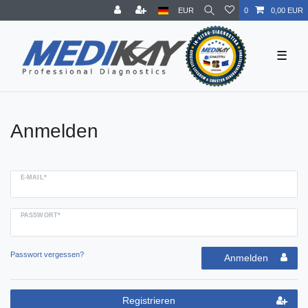
EUR
0
0,00 EUR
☰
Anmelden
E-MAIL*
PASSWORT*
Passwort vergessen?
Anmelden
Registrieren