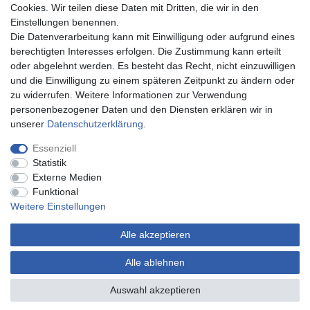
Mein Konto
Cookies. Wir teilen diese Daten mit Dritten, die wir in den
Einstellungen benennen.
Anmeldung
Die Datenverarbeitung kann mit Einwilligung oder aufgrund eines
Registrierung
berechtigten Interesses erfolgen. Die Zustimmung kann erteilt
oder abgelehnt werden. Es besteht das Recht, nicht einzuwilligen
Rechtliches
und die Einwilligung zu einem späteren Zeitpunkt zu ändern oder
Impressum
zu widerrufen. Weitere Informationen zur Verwendung
Datenschutz
personenbezogener Daten und den Diensten erklären wir in
AGB
unserer
Daten­schutz­erklärung
.
Essenziell
Statistik
Externe Medien
Impressum
Daten­schutz­erklärung
AGB
Kontakt
Funktional
Weitere Einstellungen
Alle akzeptieren
Alle ablehnen
© Copyright 2026 | Alle Rechte vorbehalten.
Auswahl akzeptieren