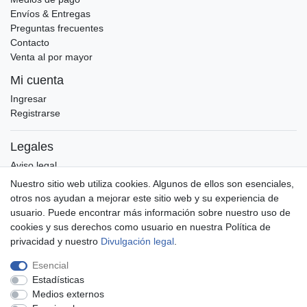
Envíos & Entregas
Preguntas frecuentes
Contacto
Venta al por mayor
Mi cuenta
Ingresar
Registrarse
Legales
Aviso legal
Protección de datos
Nuestro sitio web utiliza cookies. Algunos de ellos son esenciales,
Términos y condiciones
otros nos ayudan a mejorar este sitio web y su experiencia de
usuario. Puede encontrar más información sobre nuestro uso de
cookies y sus derechos como usuario en nuestra Política de
privacidad y nuestro
Divulgación legal
.
Divulgación legal
Política de privacidad
Esencial
Estadísticas
Medios externos
Términos y condiciones
Contacto