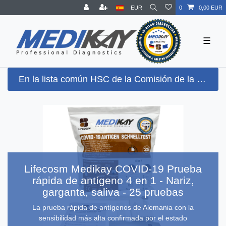
EUR
0
0,00 EUR
☰
En la lista común HSC de la Comisión de la UE + sensibilidad general más alta posible (100 %) según el Paul-Ehrlich-Institut (PEI) + detección Omikron BA.5
Lifecosm Medikay COVID-19 Prueba
rápida de antígeno 4 en 1 - Nariz,
garganta, saliva - 25 pruebas
La prueba rápida de antígenos de Alemania con la
sensibilidad más alta confirmada por el estado